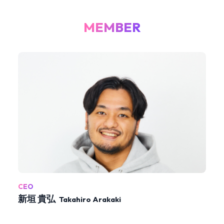
MEMBER
CEO
新垣 貴弘
Takahiro Arakaki